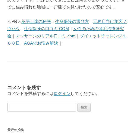
でに住み慣れた地域に一戸建てを見つけたので安心です。
＜PR＞
英語上達の秘訣
｜
生命保険の選び方
｜
工務店向け集客ノ
ウハウ
｜
生命保険の口コミ.COM
｜
女性のための薄毛治療研究
会
｜
マッサージのリアル口コミ.com
｜
ダイエットチャレンジ１
００日
｜
AGAでお悩み解決
｜
コメントを残す
コメントを投稿するには
ログイン
してください。
検
索
:
最近の投稿