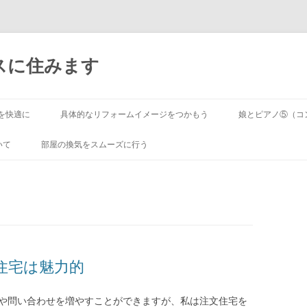
スに住みます
コ
ン
を快適に
具体的なリフォームイメージをつかもう
娘とピアノ⑤（コ
テ
ン
ツ
いて
部屋の換気をスムーズに行う
へ
ス
キ
ッ
プ
住宅は魅力的
や問い合わせを増やすことができますが、私は注文住宅を