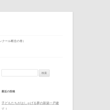
ンクール断念の巻）
検
索
:
最近の投稿
子どもたちがはしゃげる夢の新築一戸建
て！