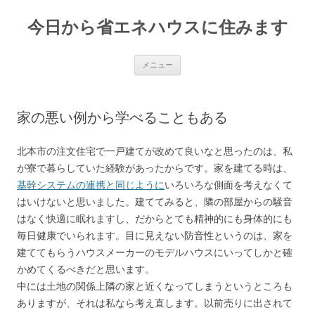
今日から省エネハウスに住みます
コ
メニュー
ン
テ
ン
ツ
へ
家の悪い例から学べることもある
ス
キ
ッ
プ
北本市の注文住宅で一戸建てが改めて良いなと思ったのは、私
が寮で暮らしていた経験があったからです。家を建てる時は、
基幹システムの連携と同じように
いろいろな側面を考えなくて
はいけないと思いました。建ててみると、隣の部屋からの騒音
はなく快適に眠れますし、だからとても精神的にも身体的にも
毎日健康でいられます。目に見えない防音性というのは、家を
建ててもらうハウスメーカーのモデルハウスにいってしかと確
かめてくるべきだと思います。
中には土地の関係上隣の家と近くなってしまうというところも
ありますが、それは私なら考え直します。以前売りに出されて