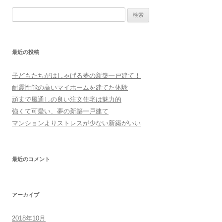
ビ
検
ゲ
索
ー
:
シ
最近の投稿
ョ
ン
子どもたちがはしゃげる夢の新築一戸建て！
耐震性能の高いマイホームを建てた体験
頑丈で風通しの良い注文住宅は魅力的
強くて可愛い、夢の新築一戸建て
マンションよりストレスが少ない新築がいい
最近のコメント
アーカイブ
2018年10月