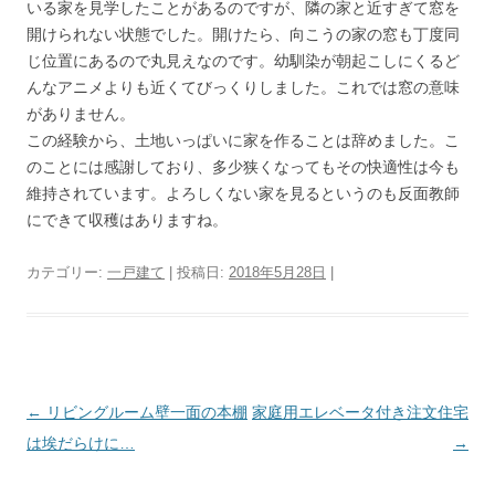
いる家を見学したことがあるのですが、隣の家と近すぎて窓を
開けられない状態でした。開けたら、向こうの家の窓も丁度同
じ位置にあるので丸見えなのです。幼馴染が朝起こしにくるど
んなアニメよりも近くてびっくりしました。これでは窓の意味
がありません。
この経験から、土地いっぱいに家を作ることは辞めました。こ
のことには感謝しており、多少狭くなってもその快適性は今も
維持されています。よろしくない家を見るというのも反面教師
にできて収穫はありますね。
カテゴリー:
一戸建て
| 投稿日:
2018年5月28日
|
投
←
リビングルーム壁一面の本棚
家庭用エレベータ付き注文住宅
稿
は埃だらけに…
→
ナ